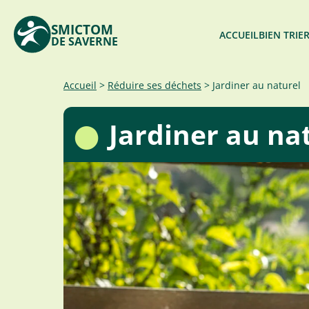
SMICTOM
ACCUEIL
BIEN TRIE
DE SAVERNE
Accéder
Accueil
>
Réduire ses déchets
>
Jardiner au naturel
au
contenu
Jardiner au na