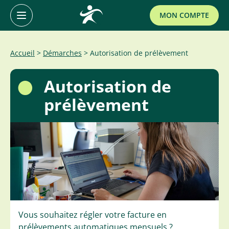
Primary
MON COMPTE
Menu
Accéder
Accueil
>
Démarches
>
Autorisation de prélèvement
au
contenu
Autorisation de
prélèvement
Vous souhaitez régler votre facture en
prélèvements automatiques mensuels ?