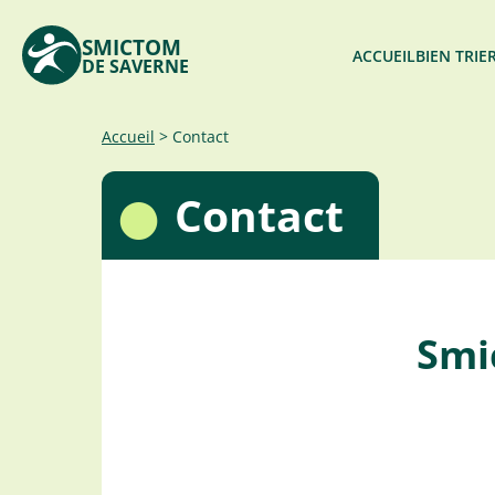
SMICTOM
ACCUEIL
BIEN TRIE
DE SAVERNE
Accéder
Accueil
>
Contact
au
contenu
Contact
Smi