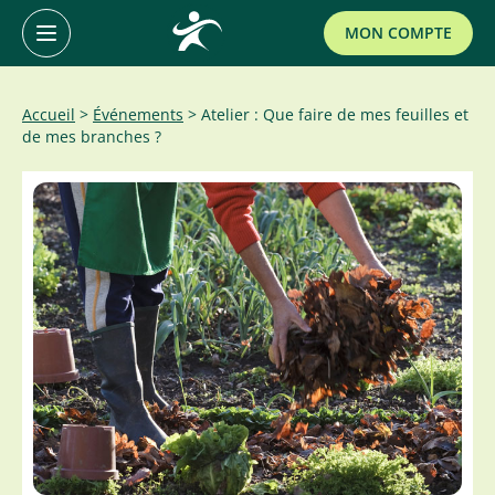
Primary
MON COMPTE
Menu
Accéder
Accueil
>
Événements
>
Atelier : Que faire de mes feuilles et
de mes branches ?
au
contenu